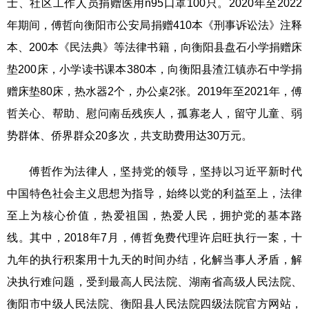
士、社区工作人员捐赠医用n95口罩100只。2020年至2022
年期间，傅哲向衡阳市公安局捐赠410本《刑事诉讼法》注释
本、200本《民法典》等法律书籍，向衡阳县盘石小学捐赠床
垫200床，小学读书课本380本，向衡阳县渣江镇赤石中学捐
赠床垫80床，热水器2个，办公桌2张。2019年至2021年，傅
哲关心、帮助、慰问南岳残疾人，孤寡老人，留守儿童、弱
势群体、侨界群众20多次，共支助费用达30万元。
傅哲作为法律人，坚持党的领导，坚持以习近平新时代
中国特色社会主义思想为指导，始终以党的利益至上，法律
至上为核心价值，热爱祖国，热爱人民，拥护党的基本路
线。其中，2018年7月，傅哲免费代理许启旺执行一案，十
九年的执行积案用十九天的时间办结，化解当事人矛盾，解
决执行难问题，受到最高人民法院、湖南省高级人民法院、
衡阳市中级人民法院、衡阳县人民法院四级法院官方网站，