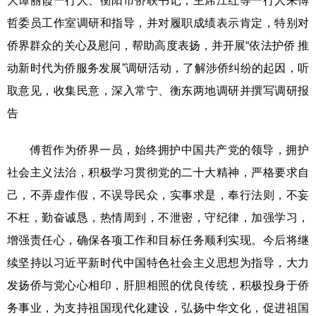
大谭丽霞一行人、衡阳市侨联书记，主席江红等一行人来傅
哲委员工作室调研和指导，并对履职成绩表示肯定，特别对
侨界群众的关心及慰问，帮助高度表扬，并开展“依法护侨 推
动新时代为侨服务发展”调研活动，了解涉侨纠纷的起因，听
取意见，收集民意，深入常宁、衡东两地调研并撰写调研报
告
傅哲作为侨界一员，始终拥护中国共产党的领导，拥护
社会主义法治，积极学习贯彻党的二十大精神，严格要求自
己，不弄虚作假，不误导民众，实事求是，奉行法则，不妄
不枉，勤奋诚恳，热情周到，不泄密，守纪律，加强学习，
增强责任心，确保各项工作和目标任务顺利实现。今后将继
续坚持以习近平新时代中国特色社会主义思想为指导，大力
发扬侨与党心心相印，肝胆相照的优良传统，积极投身于侨
务事业，为支持祖国现代化建设，弘扬中华文化，促进祖国